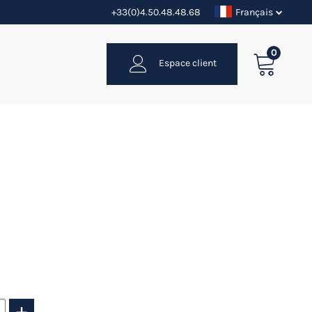
+33(0)4.50.48.48.68
Français
0
Espace client
+