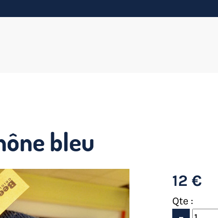
hône bleu
12 €
Qte :
-