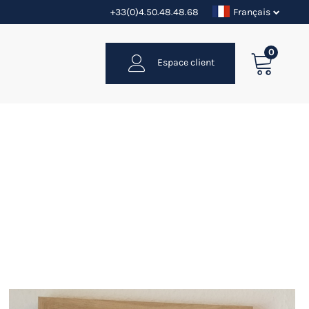
+33(0)4.50.48.48.68
Français
0
Espace client