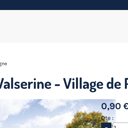
agne
Valserine - Village de
0,90 
Qte :
-