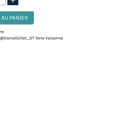
gne
: @DanielGillet_OT Terre Valserine