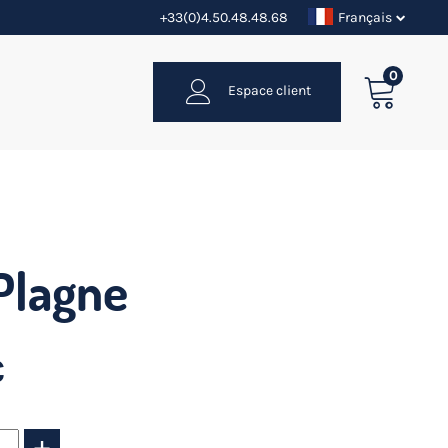
+33(0)4.50.48.48.68
Français
0
Espace client
 Plagne
€
+