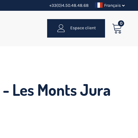
+33(0)4.50.48.48.68
Français
0
Espace client
r - Les Monts Jura