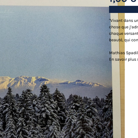
"Vivant dans u
chose que j’ad
chaque versant
beauté, qui co
Mathias Spadil
En savoir plus 