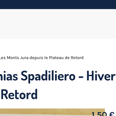
 Les Monts Jura depuis le Plateau de Retord
ias Spadiliero - Hive
 Retord
1,50 €